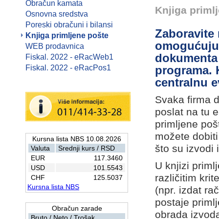
Obračun kamata
Knjiga priml
Osnovna sredstva
Poreski obračuni i bilansi
Zaboravite 
Knjiga primljene pošte
omogućuju 
WEB prodavnica
dokumenta 
Fiskal. 2022 - eRacWeb1
Fiskal. 2022 - eRacPos1
programa. K
centralnu e
Svaka firma 
poslat na tu 
primljene poš
možete dobiti
Kursna lista NBS 10.08.2026
što su izvodi 
Valuta
Srednji kurs / RSD
EUR
117.3460
U knjizi priml
USD
101.5543
različitim krit
CHF
125.5037
Kursna lista NBS
(npr. izdat r
postaje priml
Obračun zarade
obrada izvoda
Bruto / Neto / Trošak