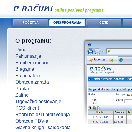
POČETNA
OPIS PROGRAMA
CENE
O programu:
Uvod
Fakturisanje
Primljeni računi
Blagajna
Putni nalozi
Obračun zarada
Banka
Zalihe
Trgovačko poslovanje
POS klijent
Radni nalozi i proizvodnja
Obračun PDV-a
Glavna knjiga i saldokonta