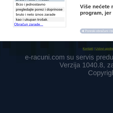
Brzo i jednostavno
Više nećete 
pregledajte porez i doprinose
program, jer
bruto i neto iznos zarade
kao i ukupan trošak.
Obračun zarade...
Poreski obračuni i bi
Kontakt
|
Uslovi upotr
e-racuni.com su servis pre
Verzija 1040.8, 
Copyrig