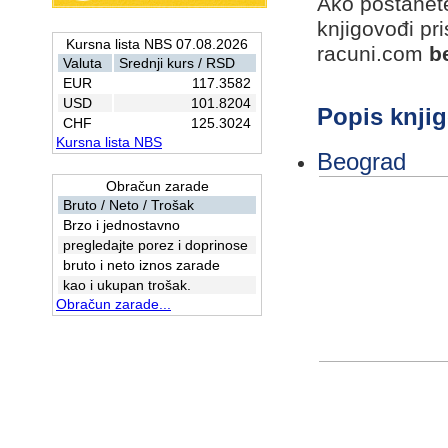
Ako postanet
knjigovođi pr
Kursna lista NBS 07.08.2026
racuni.com
b
Valuta
Srednji kurs / RSD
EUR
117.3582
USD
101.8204
Popis knji
CHF
125.3024
Kursna lista NBS
Beograd
Obračun zarade
Bruto / Neto / Trošak
Brzo i jednostavno
pregledajte porez i doprinose
bruto i neto iznos zarade
kao i ukupan trošak.
Obračun zarade...