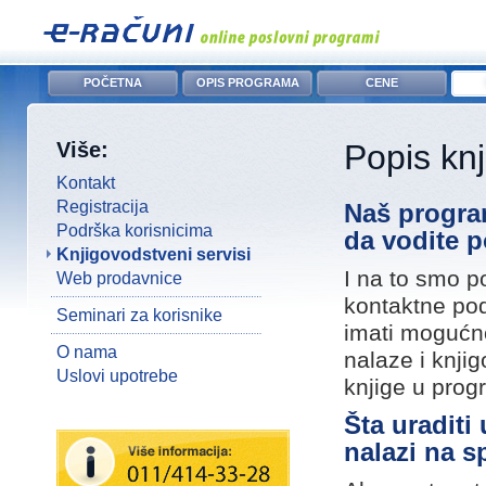
POČETNA
OPIS PROGRAMA
CENE
Više:
Popis kn
Kontakt
Registracija
Naš program
Podrška korisnicima
da vodite 
Knjigovodstveni servisi
I na to smo p
Web prodavnice
kontaktne pod
Seminari za korisnike
imati mogućno
O nama
nalaze i knjig
Uslovi upotrebe
knjige u prog
Šta uraditi
nalazi na s