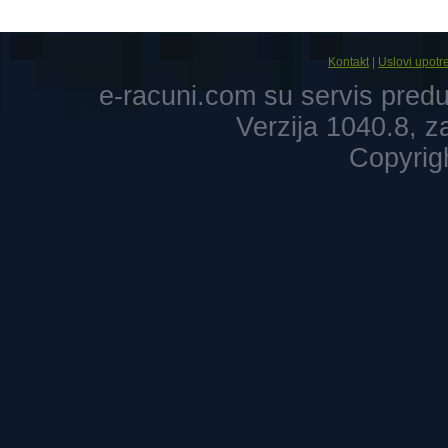
Kontakt
|
Uslovi upotr
e-racuni.com su servis pre
Verzija 1040.8, 
Copyrig