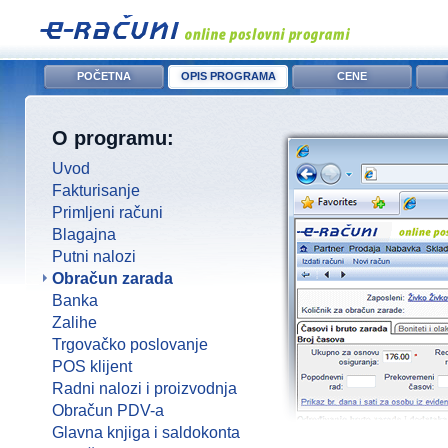
POČETNA
OPIS PROGRAMA
CENE
O programu:
Uvod
Fakturisanje
Primljeni računi
Blagajna
Putni nalozi
Obračun zarada
Banka
Zalihe
Trgovačko poslovanje
POS klijent
Radni nalozi i proizvodnja
Obračun PDV-a
Glavna knjiga i saldokonta