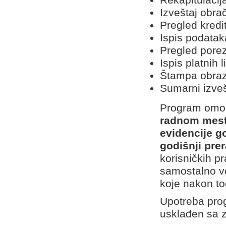
Izveštaj obra
Pregled kredi
Ispis podatak
Pregled porez
Ispis platnih 
Štampa obraz
Sumarni izve
Program om
radnom mes
evidencije g
godišnji pr
korisničkih p
samostalno vođ
koje nakon to
Upotreba prog
usklađen sa 