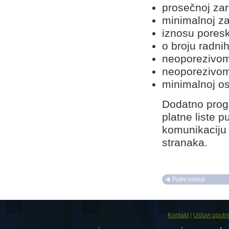
prosečnoj zar
minimalnoj za
iznosu pores
o broju radnih
neoporezivom
neoporezivom
minimalnoj o
Dodatno progr
platne liste 
komunikaciju 
stranaka.
Putni nalozi
Kontakt
|
Uslovi upotr