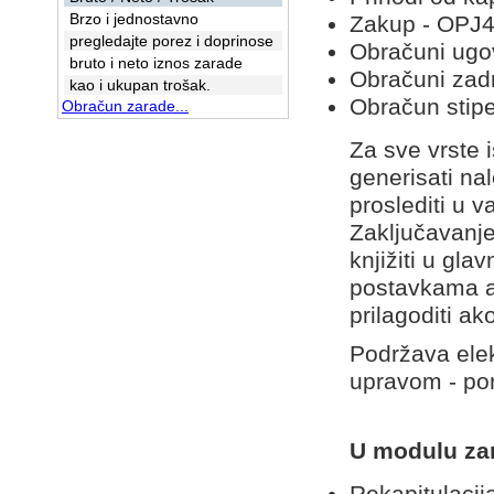
Brzo i jednostavno
Zakup - OPJ
pregledajte porez i doprinose
Obračuni ugo
bruto i neto iznos zarade
Obračuni zad
kao i ukupan trošak.
Obračun stipe
Obračun zarade...
Za sve vrste 
generisati na
proslediti u 
Zaključavanje
knjižiti u gl
postavkama a
prilagoditi a
Podržava ele
upravom - por
U modulu zar
Rekapitulaci