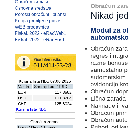
Obračun kamata
Obračun zar
Osnovna sredstva
Nikad je
Poreski obračuni i bilansi
Knjiga primljene pošte
WEB prodavnica
Modul za o
Fiskal. 2022 - eRacWeb1
automatsko 
Fiskal. 2022 - eRacPos1
Obračun zarad
regres i nagr
razne bonuse
samostalno p
automatskim 
Kursna lista NBS 07.08.2026
evidencije kre
Valuta
Srednji kurs / RSD
Obračun dopr
EUR
117.3582
Lična zarada
USD
101.8204
CHF
125.3024
Naknade invali
Kursna lista NBS
Obračun prima
Obračun auto
Obračun zarade
Prihodi od ka
Bruto / Neto / Trošak