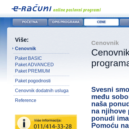
POČETNA
OPIS PROGRAMA
CENE
Više:
Cenovnik
Cenovnik
Cenovnik
Paket BASIC
programa
Paket ADVANCED
Paket PREMIUM
Paket pogodnosti
Svesni smo
Cenovnik dodatnih usluga
među sobom
Reference
naša ponud
na njihove 
ponudi ima
Pomoću naš