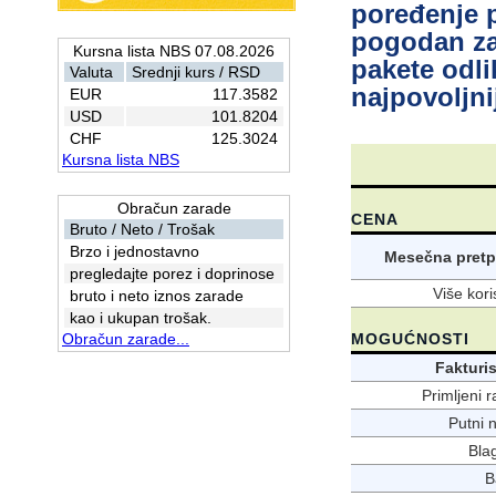
poređenje p
pogodan za
Kursna lista NBS 07.08.2026
pakete odli
Valuta
Srednji kurs / RSD
najpovoljni
EUR
117.3582
USD
101.8204
CHF
125.3024
Kursna lista NBS
Obračun zarade
CENA
Bruto / Neto / Trošak
Brzo i jednostavno
Mesečna pretp
pregledajte porez i doprinose
Više kori
bruto i neto iznos zarade
kao i ukupan trošak.
Obračun zarade...
MOGUĆNOSTI
Fakturi
Primljeni r
Putni n
Bla
B