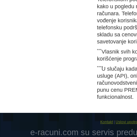
kako u pogledu r
računara. Telefo
vođenje korisni
telefonsku podrš
skladu sa cenov
savetovanje kori
***
Vlasnik svih ko
korišćenje prog
****
U slučaju kada 
usluge (API), on
računovodstveni 
punu cenu PREMI
funkcionalnost.
Kontakt
|
Uslovi upotr
e-racuni.com su servis pre