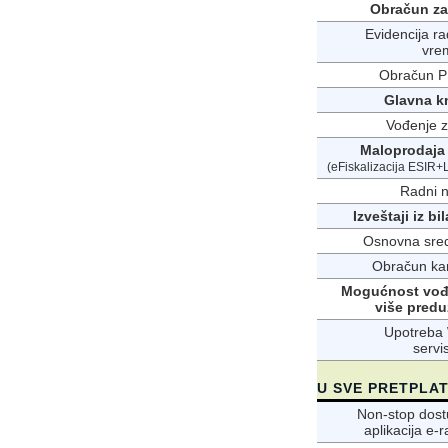
Obračun za
Evidencija r
vre
Obračun P
Glavna k
Vođenje z
Maloprodaja
(eFiskalizacija ESIR
Radni n
Izveštaji iz bi
Osnovna sre
Obračun ka
Mogućnost vođ
više pred
Upotreba
servi
U SVE PRETPLA
Non-stop dos
aplikacija e-r