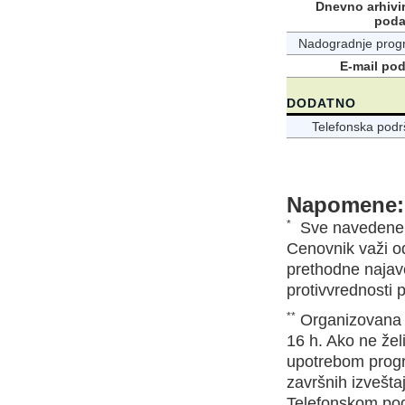
Dnevno arhivi
poda
Nadogradnje pro
E-mail po
DODATNO
Telefonska podr
Napomene:
*
Sve navedene 
Cenovnik važi 
prethodne najav
protivvrednosti
**
Organizovana 
16 h. Ako ne žel
upotrebom progr
završnih izvešt
Telefonskom po