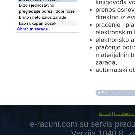
knjigovođa vrš
Brzo i jednostavno
prenos osnovn
pregledajte porez i doprinose
direktno iz e
bruto i neto iznos zarade
kao i ukupan trošak.
praćenje i pl
Obračun zarade...
elektronskim
elektronsko a
praćenje potr
materijalnih 
zarada,
automatski ob
Fakturisanje
Kontakt
|
Uslovi upotr
e-racuni.com su servis pre
Verzija 1040.8, 