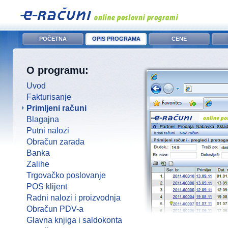
POČETNA
OPIS PROGRAMA
CENE
O programu:
Uvod
Fakturisanje
Primljeni računi
Blagajna
Putni nalozi
Obračun zarada
Banka
Zalihe
Trgovačko poslovanje
POS klijent
Radni nalozi i proizvodnja
Obračun PDV-a
Glavna knjiga i saldokonta