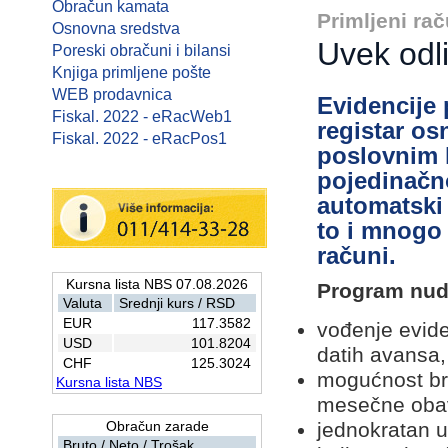
Obračun kamata
Primljeni rač
Osnovna sredstva
Uvek odl
Poreski obračuni i bilansi
Knjiga primljene pošte
WEB prodavnica
Evidencije 
Fiskal. 2022 - eRacWeb1
registar os
Fiskal. 2022 - eRacPos1
poslovnim 
pojedinačn
automatski 
to i mnogo 
računi.
Kursna lista NBS 07.08.2026
Program nud
Valuta
Srednji kurs / RSD
EUR
117.3582
vođenje evide
USD
101.8204
datih avansa,
CHF
125.3024
mogućnost brz
Kursna lista NBS
mesečne oba
Obračun zarade
jednokratan u
Bruto / Neto / Trošak